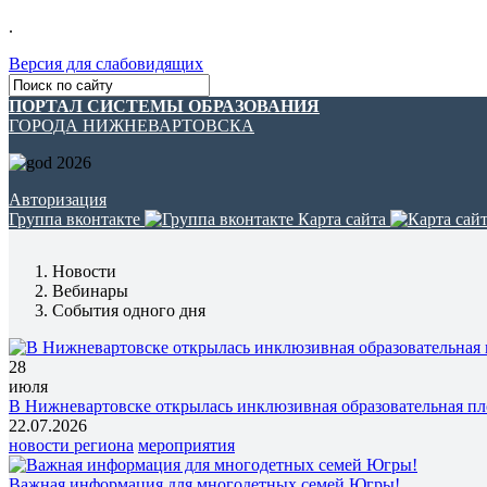
.
Версия для слабовидящих
ПОРТАЛ СИСТЕМЫ ОБРАЗОВАНИЯ
ГОРОДА НИЖНЕВАРТОВСКА
Авторизация
Группа вконтакте
Карта сайта
Новости
Вебинары
События одного дня
28
июля
В Нижневартовске открылась инклюзивная образовательная пло
22.07.2026
новости региона
мероприятия
Важная информация для многодетных семей Югры!