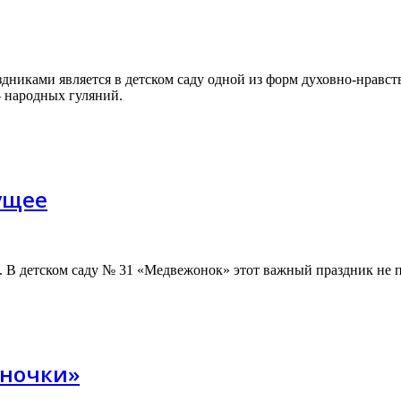
дниками является в детском саду одной из форм духовно-нравс
 народных гуляний.
ущее
га. В детском саду № 31 «Медвежонок» этот важный праздник не
яночки»