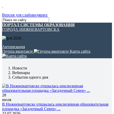
.
Версия для слабовидящих
ПОРТАЛ СИСТЕМЫ ОБРАЗОВАНИЯ
ГОРОДА НИЖНЕВАРТОВСКА
Авторизация
Группа вконтакте
Карта сайта
Новости
Вебинары
События одного дня
28
июля
В Нижневартовске открылась инклюзивная образовательная
площадка «Загадочный Север» ...
22.07.2026