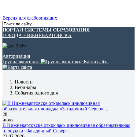
.
Версия для слабовидящих
ПОРТАЛ СИСТЕМЫ ОБРАЗОВАНИЯ
ГОРОДА НИЖНЕВАРТОВСКА
Авторизация
Группа вконтакте
Карта сайта
Новости
Вебинары
События одного дня
28
июля
В Нижневартовске открылась инклюзивная образовательная
площадка «Загадочный Север» ...
22.07.2026