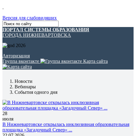
.
Версия для слабовидящих
ПОРТАЛ СИСТЕМЫ ОБРАЗОВАНИЯ
ГОРОДА НИЖНЕВАРТОВСКА
Авторизация
Группа вконтакте
Карта сайта
Новости
Вебинары
События одного дня
28
июля
В Нижневартовске открылась инклюзивная образовательная
площадка «Загадочный Север» ...
22.07.2026