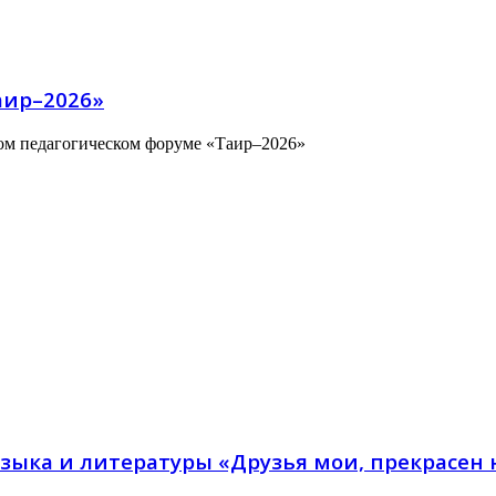
аир–2026»
ом педагогическом форуме «Таир–2026»
языка и литературы «Друзья мои, прекрасен 