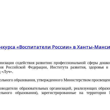
онкурса «Воспитатели России» в Ханты-Манс
анизация содействия развитию профессиональной сферы дошко
ия Российской Федерации, Института развития, здоровья и 
д «Луч».
кольного образования, утвержденного Министерством просвеще
ководители образовательных организаций, реализующих образ
ельного образования), зарегистрированные на территории