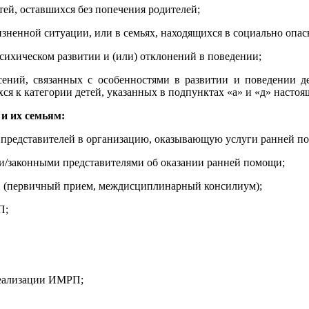
етей, оставшихся без попечения родителей;
жизненной ситуации, или в семьях, находящихся в социально опа
психическом развитии и (или) отклонений в поведении;
асений, связанных с особенностями в развитии и поведении 
ся к категории детей, указанных в подпунктах «а» и «д» настоя
и их семьям:
 представителей в организацию, оказывающую услуги ранней п
ми/законными представителями об оказании ранней помощи;
П (первичный прием, междисциплинарный консилиум);
П;
реализации ИМРП;