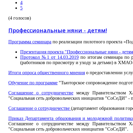
4
5
(4 голосов)
Профессиональные няни - детям!
Программа семинара
по реализации пилотного проекта «По
Презентация проекта "Профессиональные няни - детям
Протокол №1 от 14.03.2019
по итогам семинара по 
(работников по присмотру и уходу за детьми) в ХМАО
Итоги опроса общественного мнения
о предоставлении услу
Обучение по программе
"Тьюторское сопровождение подгото
Соглашение о сотрудничестве
между Правительством Ха
"Социальная сеть добровольческих инициатив "СоСеДИ" - п
Соглашение о сотрудничестве
(департамент образования го
Приказ Департамента образования и молодежной политик
Соглашение о сотрудничестве между Правительством Х
"Социальная сеть добровольческих инициатив "СоСеДИ".