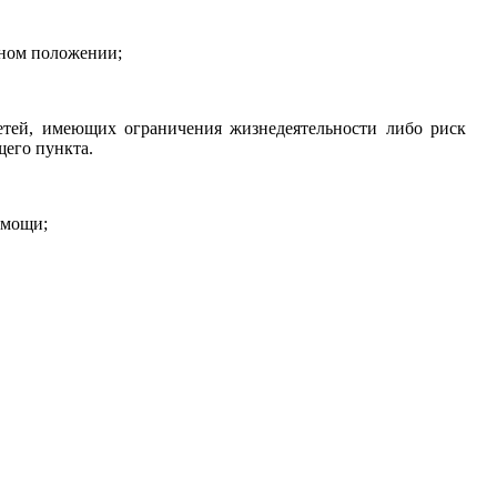
сном положении;
детей, имеющих ограничения жизнедеятельности либо риск
щего пункта.
омощи;