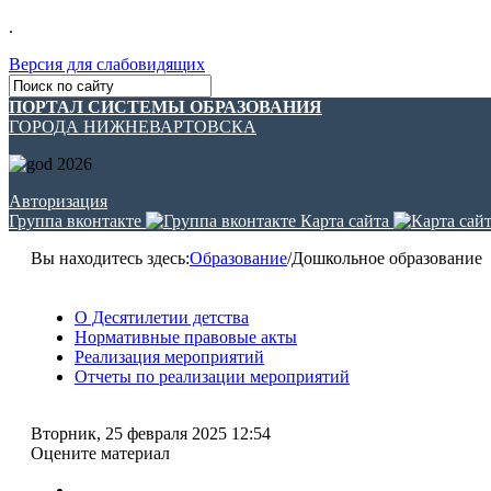
.
Версия для слабовидящих
ПОРТАЛ СИСТЕМЫ ОБРАЗОВАНИЯ
ГОРОДА НИЖНЕВАРТОВСКА
Авторизация
Группа вконтакте
Карта сайта
Вы находитесь здесь:
Образование
/
Дошкольное образование
О Десятилетии детства
Нормативные правовые акты
Реализация мероприятий
Отчеты по реализации мероприятий
Вторник, 25 февраля 2025 12:54
Оцените материал