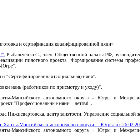
дготовка и сертификация квалифицированной няни»
!"
, Рыбальченко С., член Общественной палаты РФ, руководите
реализации пилотного проекта "Формирование системы профес
-Югре".
ги "Сертифицированная (социальная) няня".
вки нянь (работников по присмотру и уходу)".
нты-Мансийского автономного округа – Югры и Межрегион
роект "Профессиональные няни – детям!".
рода Нижневартовска, центр занятости, Управление социальной 
и Ханты-Мансийского автономного округа – Югры от 26.02.2
анты-Мансийского автономного округа – Югры и Межрегио