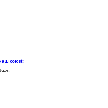
наш союз!»
Псков.