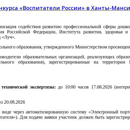
онкурса «Воспитатели России» в Ханты-Манс
анизация содействия развитию профессиональной сферы дошко
ия Российской Федерации, Института развития, здоровья и 
д «Луч».
кольного образования, утвержденного Министерством просвеще
ководители образовательных организаций, реализующих образ
ельного образования), зарегистрированные на территории
 технической экспертизы:
до
10:00 часов 17.08.2026
(интерн
по 20.08.2026
 виде через автоматизированную систему «Электронный портф
питателя»). Для подачи заявки участник должен быть зарегист