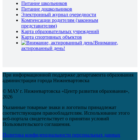
Питание школьников
Питание дошкольников
Электронный журнал очередности
Компенсации родителям (законным
представителям)
Карта образовательных учреждений
Карта спортивных объектов
Внимание,
актированный день!
При информационной поддержке департамента образования
администрации города Нижневартовска
© МАУ г. Нижневартовска «Центр развития образования»,
2026
Указанные товарные знаки и логотипы принадлежат
соответствующим правообладателям. Использование этого
веб-портала свидетельствует о принятии условий
Пользовательского соглашения.
Политика конфиденциальности персональных данных