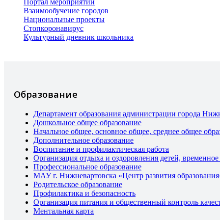
Портал мероприятий
Взаимообучение городов
Национальные проекты
Стопкоронавирус
Культурный дневник школьника
Образование
Департамент образования администрации города Ниж
Дошкольное общее образование
Начальное общее, основное общее, среднее общее обра
Дополнительное образование
Воспитание и профилактическая работа
Организация отдыха и оздоровления детей, временное
Профессиональное образование
МАУ г. Нижневартовска «Центр развития образования
Родительское образование
Профилактика и безопасность
Организация питания и общественный контроль качес
Ментальная карта