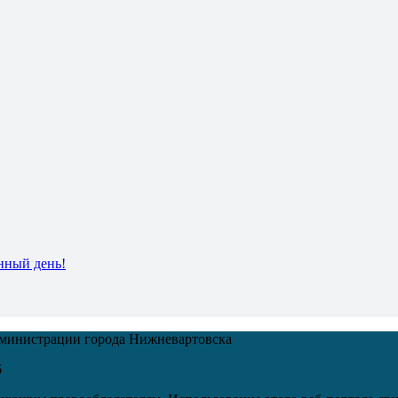
нный день!
дминистрации города Нижневартовска
6