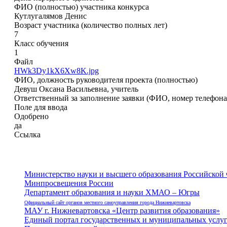
ФИО (полностью) участника конкурса
Кутлугалямов Денис
Возраст участника (количество полных лет)
7
Класс обучения
1
Файл
HWk3Dy1kX6Xw8K.jpg
ФИО, должность руководителя проекта (полностью)
Девуш Оксана Васильевна, учитель
Ответственный за заполнение заявки (ФИО, номер телефона
Поле для ввода
Одобрено
да
Ссылка
Министерство науки и высшего образования Российской
Минпросвещения России
Департамент образования и науки ХМАО – Югры
Официальный сайт органов местного самоуправления города Нижневартовска
МАУ г. Нижневартовска «Центр развития образования»
Единый портал государственных и муниципальных услу