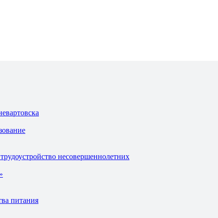
невартовска
зование
 трудоустройство несовершеннолетних
»
тва питания