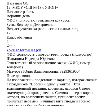
Название ОО
12. МБОУ «СШ № 13 с УИОП»
Название работы
Вороний день
ФИО (полностью) участника конкурса
Зуева Виктория Дмитриевна
Возраст участника (количество полных лет)
12
Класс обучения
6
Файл
xNcrHZ1drpwFk3.pdf
ФИО, должность руководителя проекта (полностью)
Шананина Надежда Юрьевна
Ответственный за заполнение заявки (ФИО, номер
телефона)
Мазурова Юлия Владимировна, 89293619504
Поле для ввода
На изображении представлена картина, которая связана
с праздником "Вороний день" у хантов. Этот
традиционный праздник коренных народов Севера,
знаменующий приход весны. Символ — серая ворона,
которая, по воззрениям хантов, приносит весну:
прилетает первыми, начинает вить гнёзда и громко
каркать, как бы пробуждая природу