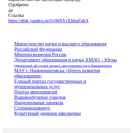
Одобрено
да
Ссылка
https://disk.yandex.ru/i/viWhYcEhbuFahA
Министерство науки и высшего образования
Российской Федерации
Минпросвещения России
Департамент образования и науки ХМАО – Югры
Официальный сайт органов местного самоуправления города Нижневартовска
МАУ г. Нижневартовска «Центр развития
образования»
Единый портал государственных и
муниципальных услуг
Портал мероприятий
Взаимообучение городов
Национальные проекты
Стопкоронавирус
Культурный дневник школьника