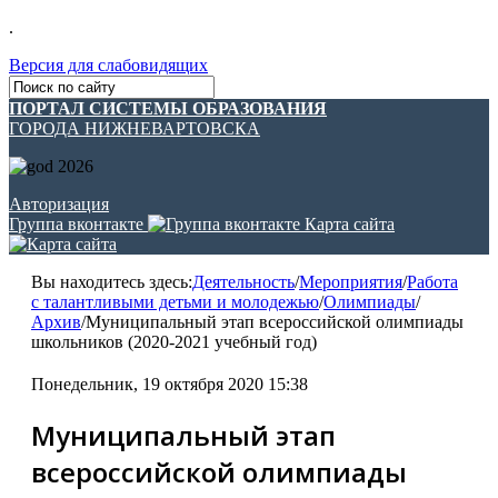
.
Версия для слабовидящих
ПОРТАЛ СИСТЕМЫ ОБРАЗОВАНИЯ
ГОРОДА НИЖНЕВАРТОВСКА
Авторизация
Группа вконтакте
Карта сайта
Вы находитесь здесь:
Деятельность
/
Мероприятия
/
Работа
с талантливыми детьми и молодежью
/
Олимпиады
/
Архив
/
Муниципальный этап всероссийской олимпиады
школьников (2020-2021 учебный год)
Понедельник, 19 октября 2020 15:38
Муниципальный этап
всероссийской олимпиады