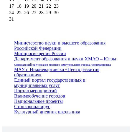
17
18
19
20
21
22
23
24
25
26
27
28
29
30
31
Министерство науки и высшего образования
Российской Федерации
Минпросвещения России
Департамент образования и науки ХМАО – Югры
Официальный сайт органов местного самоуправления города Нижневартовска
МАУ г. Нижневартовска «Центр развития
образования»
Единый портал государственных и
муниципальных услуг
Портал мероприятий
Взаимообучение городов
Национальные проекты
Стопкоронавирус
Культурный дневник школьника