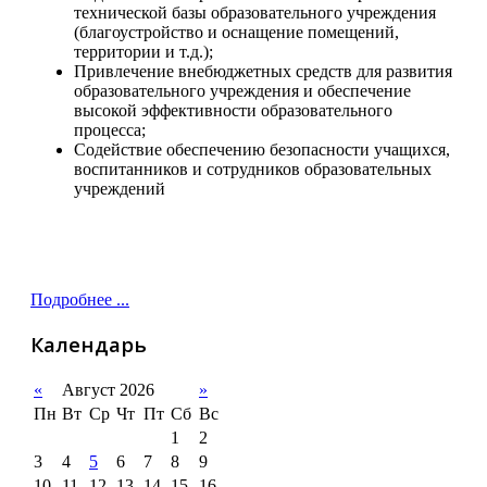
технической базы образовательного учреждения
(благоустройство и оснащение помещений,
территории и т.д.);
Привлечение внебюджетных средств для развития
образовательного учреждения и обеспечение
высокой эффективности образовательного
процесса;
Содействие обеспечению безопасности учащихся,
воспитанников и сотрудников образовательных
учреждений
Подробнее ...
Календарь
«
Август 2026
»
Пн
Вт
Ср
Чт
Пт
Сб
Вс
1
2
3
4
5
6
7
8
9
10
11
12
13
14
15
16