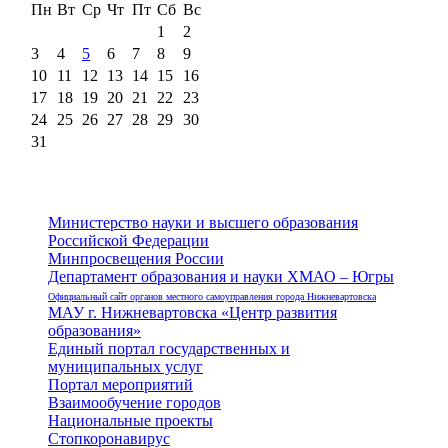
Пн
Вт
Ср
Чт
Пт
Сб
Вс
1
2
3
4
5
6
7
8
9
10
11
12
13
14
15
16
17
18
19
20
21
22
23
24
25
26
27
28
29
30
31
Министерство науки и высшего образования
Российской Федерации
Минпросвещения России
Департамент образования и науки ХМАО – Югры
Официальный сайт органов местного самоуправления города Нижневартовска
МАУ г. Нижневартовска «Центр развития
образования»
Единый портал государственных и
муниципальных услуг
Портал мероприятий
Взаимообучение городов
Национальные проекты
Стопкоронавирус