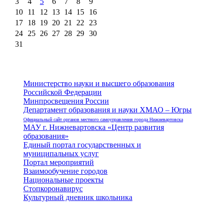
3
4
5
6
7
8
9
10
11
12
13
14
15
16
17
18
19
20
21
22
23
24
25
26
27
28
29
30
31
Министерство науки и высшего образования
Российской Федерации
Минпросвещения России
Департамент образования и науки ХМАО – Югры
Официальный сайт органов местного самоуправления города Нижневартовска
МАУ г. Нижневартовска «Центр развития
образования»
Единый портал государственных и
муниципальных услуг
Портал мероприятий
Взаимообучение городов
Национальные проекты
Стопкоронавирус
Культурный дневник школьника