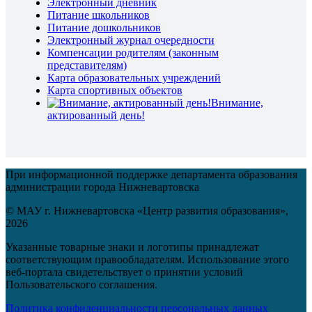
Электронный дневник
Питание школьников
Питание дошкольников
Электронный журнал очередности
Компенсации родителям (законным
представителям)
Карта образовательных учреждений
Карта спортивных объектов
Внимание,
актированный день!
При информационной поддержке департамента образования
администрации города Нижневартовска
© МАУ г. Нижневартовска «Центр развития образования»,
2026
Указанные товарные знаки и логотипы принадлежат
соответствующим правообладателям. Использование этого
веб-портала свидетельствует о принятии условий
Пользовательского соглашения.
Политика конфиденциальности персональных данных