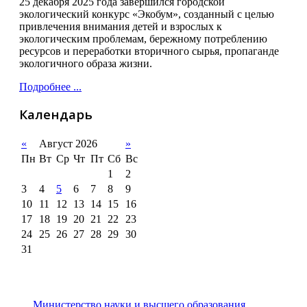
25 декабря 2025 года завершился городской
экологический конкурс «Экобум», созданный с целью
привлечения внимания детей и взрослых к
экологическим проблемам, бережному потреблению
ресурсов и переработки вторичного сырья, пропаганде
экологичного образа жизни.
Подробнее ...
Календарь
«
Август 2026
»
Пн
Вт
Ср
Чт
Пт
Сб
Вс
1
2
3
4
5
6
7
8
9
10
11
12
13
14
15
16
17
18
19
20
21
22
23
24
25
26
27
28
29
30
31
Министерство науки и высшего образования