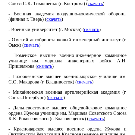
Союза С.К. Тимошенко (г. Кострома) (
скачать
)
- Военная академия воздушно-космической обороны
(филиал г. Тверь) (
скачать
)
- Военный университет (г. Москва) (
скачать
)
- Омский автобронетанковый инженерный институт (г.
Омск) (
скачать
)
- Тюменское высшее военно-инженерное командное
училище им. маршала инженерных войск А.И.
Пришлякова (
скачать
)
- Тихоокеанское высшее военно-морское училище им.
С.О. Макарова (г. Владивосток) (
скачать
)
- Михайловская военная артиллерийская академия (г.
Санкт-Петербург) (
скачать
)
- Дальневосточное высшее общевойсковое командное
ордена Жукова училище им. Маршала Советского Союза
К.К. Рокоссовского (г. Благовещенск) (
скачать
)
- Краснодарское высшее военное ордена Жукова и
Октябрьской Революции Краснознаменное училище им.