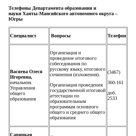
Телефоны Департамента образования и
науки Ханты-Мансийского автономного округа –
Югры
Специалист
Вопросы
Телефон
Организация и
проведение итогового
собеседования по
русскому языку, итогового
Васяева Олеся
(3467)
сочинения (изложения).
Игоревна,
начальник
360-161
Организация проведения
Управления
государственной итоговой
доб.
общего
аттестации по
2533
образования
образовательным
программам основного
общего и среднего общего
образования
Савицкая