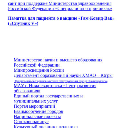
сайт при поддержке Министерства здравоохранения
Российской Федерации «Специалисты о прививках»
Памятка для пациента о вакцине «Гам-Ковид-Вак»
(«Спутник
V
»)
Министерство науки и высшего образования
Российской Федерации
Минпросвещения России
Департамент образования и науки ХМАО – Югры
Официальный сайт органов местного самоуправления города Нижневартовска
МАУ г. Нижневартовска «Центр развития
образования»
Единый портал государственных и
муниципальных услуг
Портал мероприятий
Взаимообучение городов
Национальные проекты
Стопкоронавирус
Культурный дневник школьника