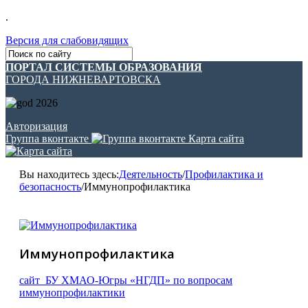
.
Версия для слабовидящих
ПОРТАЛ СИСТЕМЫ ОБРАЗОВАНИЯ
ГОРОДА НИЖНЕВАРТОВСКА
Авторизация
Группа вконтакте
Карта сайта
Вы находитесь здесь:
Деятельность
/
Профилактика и
безопасность
/
Иммунопрофилактика
Иммунопрофилактика
сайт БУ ХМАО-Югры «НГДП» по вопросам
иммунопрофилактики