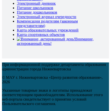
Электронный дневник
Питание школьников
Питание дошкольников
Электронный журнал очередности
Компенсации родителям (законным
представителям)
Карта образовательных учреждений
Карта спортивных объектов
Внимание,
актированный день!
При информационной поддержке департамента образования
администрации города Нижневартовска
© МАУ г. Нижневартовска «Центр развития образования»,
2026
Указанные товарные знаки и логотипы принадлежат
соответствующим правообладателям. Использование этого
веб-портала свидетельствует о принятии условий
Пользовательского соглашения.