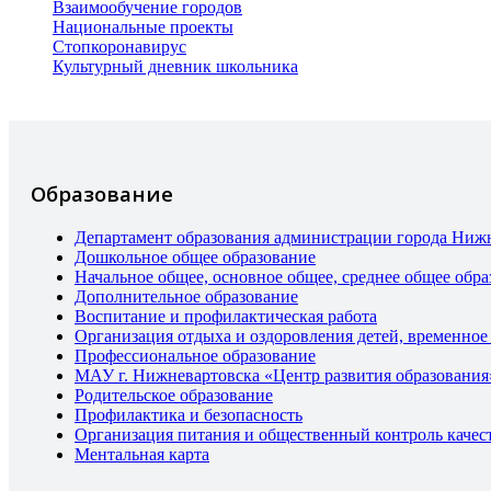
Взаимообучение городов
Национальные проекты
Стопкоронавирус
Культурный дневник школьника
Образование
Департамент образования администрации города Ниж
Дошкольное общее образование
Начальное общее, основное общее, среднее общее обра
Дополнительное образование
Воспитание и профилактическая работа
Организация отдыха и оздоровления детей, временное
Профессиональное образование
МАУ г. Нижневартовска «Центр развития образования
Родительское образование
Профилактика и безопасность
Организация питания и общественный контроль качес
Ментальная карта