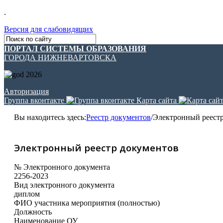
.
Версия для слабовидящих
ПОРТАЛ СИСТЕМЫ ОБРАЗОВАНИЯ
ГОРОДА НИЖНЕВАРТОВСКА
Авторизация
Группа вконтакте
Карта сайта
Вы находитесь здесь:
Реестр документов
/
Электронный реест
Электронный реестр документов
№ Электронного документа
2256-2023
Вид электронного документа
диплом
ФИО участника мероприятия (полностью)
Должность
Наименование ОУ