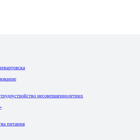
невартовска
зование
 трудоустройство несовершеннолетних
»
тва питания