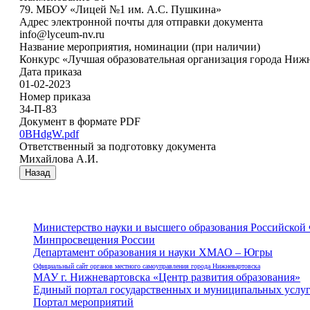
79. МБОУ «Лицей №1 им. А.С. Пушкина»
Адрес электронной почты для отправки документа
info@lyceum-nv.ru
Название мероприятия, номинации (при наличии)
Конкурс «Лучшая образовательная организация города Ниж
Дата приказа
01-02-2023
Номер приказа
34-П-83
Документ в формате PDF
0BHdgW.pdf
Ответственный за подготовку документа
Михайлова А.И.
Назад
Министерство науки и высшего образования Российской
Минпросвещения России
Департамент образования и науки ХМАО – Югры
Официальный сайт органов местного самоуправления города Нижневартовска
МАУ г. Нижневартовска «Центр развития образования»
Единый портал государственных и муниципальных услу
Портал мероприятий