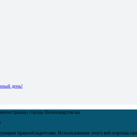
нный день!
дминистрации города Нижневартовска
6
ующим правообладателям. Использование этого веб-портала сви