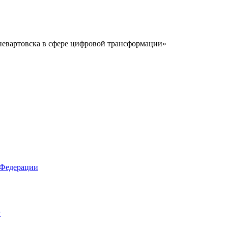
невартовска в сфере цифровой трансформации»
 Федерации
г