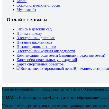
Блоги
Социологические опросы
Мультисайт
Онлайн-сервисы
Запись в детский сад
Прием в школу
Электронный дневник
Питание школьников
Питание дошкольников
Электронный журнал очередности
Компенсации родителям (законным представителям)
Карта образовательных учреждений
Карта спортивных объектов
Внимание, актирова
При информационной поддержке департамента образования а
© МАУ г. Нижневартовска «Центр развития образования»,
202
Указанные товарные знаки и логотипы принадлежат соответств