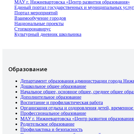
МАУ г. Нижневартовска «Центр развития образования»
Единый портал государственных и муниципальных услу
Портал мероприятий
Взаимообучение городов
Национальные проекты
Стопкоронавирус
Культурный дневник школьника
Образование
Департамент образования администрации города Ниж
Дошкольное общее образование
Начальное общее, основное общее, среднее общее обра
Дополнительное образование
Воспитание и профилактическая работа
Организация отдыха и оздоровления детей, временное
Профессиональное образование
МАУ г. Нижневартовска «Центр развития образования
Родительское образование
Профилактика и безопасность