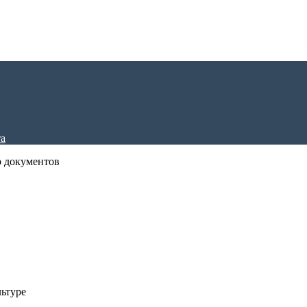
р документов
ьтуре