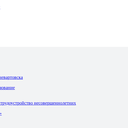
г
невартовска
зование
 трудоустройство несовершеннолетних
»