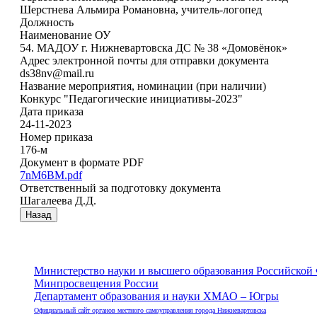
Шерстнева Альмира Романовна, учитель-логопед
Должность
Наименование ОУ
54. МАДОУ г. Нижневартовска ДС № 38 «Домовёнок»
Адрес электронной почты для отправки документа
ds38nv@mail.ru
Название мероприятия, номинации (при наличии)
Конкурс "Педагогические инициативы-2023"
Дата приказа
24-11-2023
Номер приказа
176-м
Документ в формате PDF
7nM6BM.pdf
Ответственный за подготовку документа
Шагалеева Д.Д.
Назад
Министерство науки и высшего образования Российской
Минпросвещения России
Департамент образования и науки ХМАО – Югры
Официальный сайт органов местного самоуправления города Нижневартовска