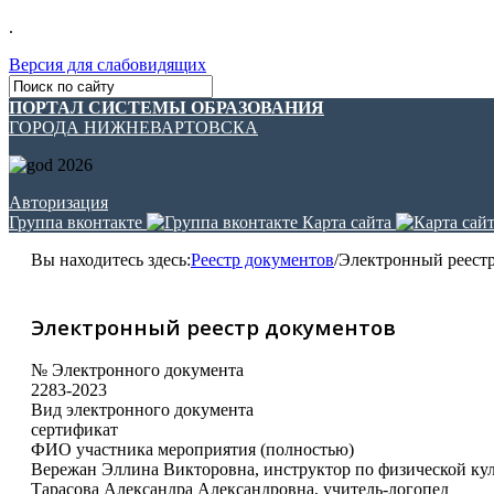
.
Версия для слабовидящих
ПОРТАЛ СИСТЕМЫ ОБРАЗОВАНИЯ
ГОРОДА НИЖНЕВАРТОВСКА
Авторизация
Группа вконтакте
Карта сайта
Вы находитесь здесь:
Реестр документов
/
Электронный реест
Электронный реестр документов
№ Электронного документа
2283-2023
Вид электронного документа
сертификат
ФИО участника мероприятия (полностью)
Вережан Эллина Викторовна, инструктор по физической кул
Тарасова Александра Александровна, учитель-логопед