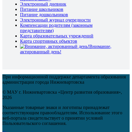
Электронный дневник
Питание школьников
Питание дошкольников
Электронный журнал очередности
Компенсации родителям (законным
представителям)
Карта образовательных учреждений
Карта спортивных объектов
Внимание,
актированный день!
При информационной поддержке департамента образования
администрации города Нижневартовска
© МАУ г. Нижневартовска «Центр развития образования»,
2026
Указанные товарные знаки и логотипы принадлежат
соответствующим правообладателям. Использование этого
веб-портала свидетельствует о принятии условий
Пользовательского соглашения.