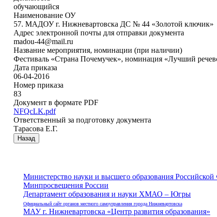
обучающийся
Наименование ОУ
57. МАДОУ г. Нижневартовска ДС № 44 «Золотой ключик»
Адрес электронной почты для отправки документа
madou-44@mail.ru
Название мероприятия, номинации (при наличии)
Фестиваль «Страна Почемучек», номинация «Лучший речев
Дата приказа
06-04-2016
Номер приказа
83
Документ в формате PDF
NFQcLK.pdf
Ответственный за подготовку документа
Тарасова Е.Г.
Назад
Министерство науки и высшего образования Российской
Минпросвещения России
Департамент образования и науки ХМАО – Югры
Официальный сайт органов местного самоуправления города Нижневартовска
МАУ г. Нижневартовска «Центр развития образования»