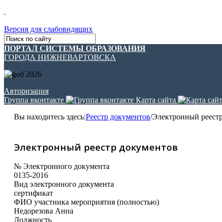
.
Версия для слабовидящих
ПОРТАЛ СИСТЕМЫ ОБРАЗОВАНИЯ
ГОРОДА НИЖНЕВАРТОВСКА
Авторизация
Группа вконтакте
Карта сайта
Вы находитесь здесь:
Реестр документов
/
Электронный реест
Электронный реестр документов
№ Электронного документа
0135-2016
Вид электронного документа
сертификат
ФИО участника мероприятия (полностью)
Недорезова Анна
Должность