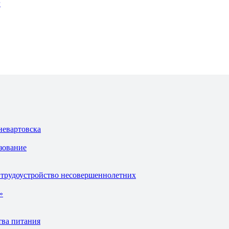
г
невартовска
зование
 трудоустройство несовершеннолетних
»
тва питания