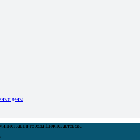
нный день!
дминистрации города Нижневартовска
6