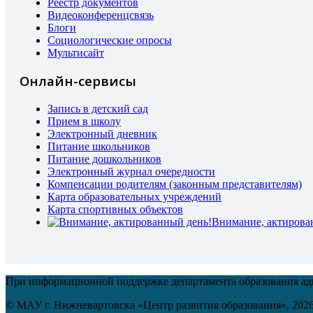
Реестр документов
Видеоконференцсвязь
Блоги
Социологические опросы
Мультисайт
Онлайн-сервисы
Запись в детский сад
Прием в школу
Электронный дневник
Питание школьников
Питание дошкольников
Электронный журнал очередности
Компенсации родителям (законным представителям)
Карта образовательных учреждений
Карта спортивных объектов
Внимание, актирова
При информационной поддержке департамента образования а
© МАУ г. Нижневартовска «Центр развития образования»,
202