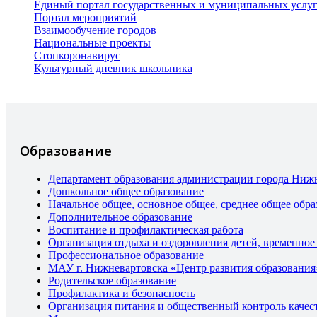
Единый портал государственных и муниципальных услу
Портал мероприятий
Взаимообучение городов
Национальные проекты
Стопкоронавирус
Культурный дневник школьника
Образование
Департамент образования администрации города Ниж
Дошкольное общее образование
Начальное общее, основное общее, среднее общее обра
Дополнительное образование
Воспитание и профилактическая работа
Организация отдыха и оздоровления детей, временное
Профессиональное образование
МАУ г. Нижневартовска «Центр развития образования
Родительское образование
Профилактика и безопасность
Организация питания и общественный контроль качес