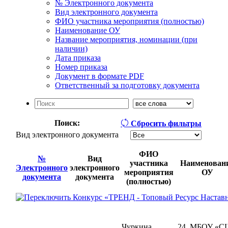
№ Электронного документа
Вид электронного документа
ФИО участника мероприятия (полностью)
Наименование ОУ
Название мероприятия, номинации (при
наличии)
Дата приказа
Номер приказа
Документ в формате PDF
Ответственный за подготовку документа
Поиск:
Сбросить фильтры
Вид электронного документа
ФИО
№
Вид
участника
Наименован
Электронного
электронного
мероприятия
ОУ
документа
документа
(полностью)
Конкурс «ТРЕНД - Топовый Ресурс Наставни
Чуркина
24. МБОУ «С