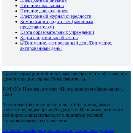
Электронный дневник
Питание школьников
Питание дошкольников
Электронный журнал очередности
Компенсации родителям (законным
представителям)
Карта образовательных учреждений
Карта спортивных объектов
Внимание,
актированный день!
При информационной поддержке департамента образования
администрации города Нижневартовска
© МАУ г. Нижневартовска «Центр развития образования»,
2026
Указанные товарные знаки и логотипы принадлежат
соответствующим правообладателям. Использование этого
веб-портала свидетельствует о принятии условий
Пользовательского соглашения.
Политика конфиденциальности персональных данных