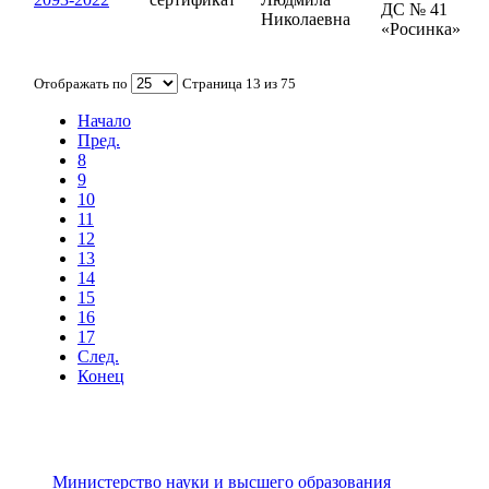
ДС № 41
Николаевна
«Росинка»
Отображать по
Страница 13 из 75
Начало
Пред.
8
9
10
11
12
13
14
15
16
17
След.
Конец
Министерство науки и высшего образования