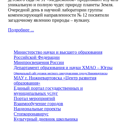
уникальную и полную чудес природу планеты Земля.
Очередной день в научной лаборатории группы
компенсирующей направленности № 12 посвятили
загадочному явлению природы – вулкану.
Подробнее ...
Министерство науки и высшего образования
Российской Федерации
Минпросвещения России
Департамент образования и науки ХМАО – Югры
Официальный сайт органов местного самоуправления города Нижневартовска
МАУ г. Нижневартовска «Центр развития
образования»
Единый портал государственных и
муниципальных услуг
Портал мероприятий
Взаимообучение городов
Национальные проекты
Стопкоронавирус
Культурный дневник школьника