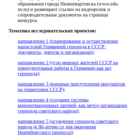
образования города Нижневартовска (www.edu-
nv.ru) и размещают ссылки на видеоролик и
сопроводительные документы на странице
конкурса.
Тематика исследовательских проектов:
направление 1 (планирование и осуществление
нацистской Германией геноцида в СССР:
документы, деятели и организации)
;
направление 2 (угон мирных жителей СССР на
принудительные работы в Германию как акт
геноцида)
;
направление 3 (военные преступления оккупантов
на территории СССР)
;
направление 4 (создание системы
концентрационных лагерей, как метод организации
геноцида советского народа)
;
направление 5 (осуждение геноцида советского
народа (к 80-летию со дня окончания
Нюрнбергского процесса)
;