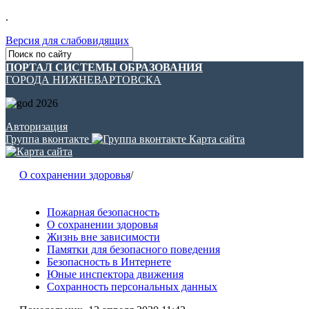
.
Версия для слабовидящих
ПОРТАЛ СИСТЕМЫ ОБРАЗОВАНИЯ
ГОРОДА НИЖНЕВАРТОВСКА
Авторизация
Группа вконтакте
Карта сайта
О сохранении здоровья
/
Пожарная безопасность
О сохранении здоровья
Жизнь вне зависимости
Памятки для безопасного поведения
Безопасность в Интернете
Юные инспектора движения
Сохранность персональных данных