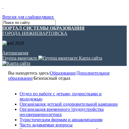
.
Версия для слабовидящих
ПОРТАЛ СИСТЕМЫ ОБРАЗОВАНИЯ
ГОРОДА НИЖНЕВАРТОВСКА
Авторизация
Группа вконтакте
Карта сайта
Вы находитесь здесь:
Образование
/
Дополнительное
образование
/
Безопасный отдых
Отдел по работе с детьми, подростками и
молодежью
Организация детской оздоровительной кампании
Организация временного трудоустройства
несовершеннолетних
Туристическим фирмам и авиакомпаниям
Часто задаваемые вопросы