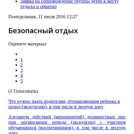
Заявка на сопровождение группы детей к месту
отдыха и обратно
Понедельник, 11 июля 2016 12:27
Безопасный отдых
Оцените материал
1
2
3
4
5
(1 Голосовать)
Что нужно знать родителям, отправляющим ребенка в
поход (экскурсию), в том числе в лесную зону
Алгоритм действий (мероприятий) должностных лиц
при организации похода (экскурсии) с участием
обучающихся (воспитанников), в том числе в лесную
зону