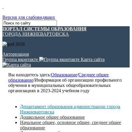
.
Версия для слабовидящих
ПОРТАЛ СИСТЕМЫ ОБРАЗОВАНИЯ
ГОРОДА НИЖНЕВАРТОВСКА
Авторизация
Группа вконтакте
Карта сайта
Вы находитесь здесь:
Образование
/
Среднее общее
образованиe
/
Информация об организации профильного
обучения в муниципальных общеобразовательных
организациях в 2023-2024 учебном году
Департамент образования администрации города
Нижневартовска
Дошкольное общее образование
Начальное общее, основное общее, среднее общее
образование