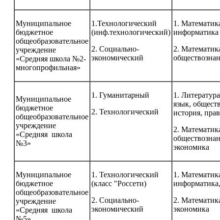
Муниципальное
1.Технологический
1. Математик
бюджетное
(инф.технологический)
информатика
общеобразовательное
2. Социально-
2. Математик
учреждение
экономический
обществозна
«Средняя школа №2-
многопрофильная»
1. Гуманитарный
1. Литература
Муниципальное
язык, общест
бюджетное
2. Технологический
история, пра
общеобразовательное
учреждение
2. Математик
«Средняя школа
обществознан
№3»
экономика
Муниципальное
1. Технологический
1. Математик
бюджетное
(класс "Россети)
информатика,
общеобразовательное
2. Социально-
2. Математика
учреждение
экономический
экономика
«Средняя школа
№5»