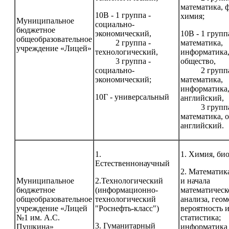
математика, 
10В - 1 группа -
химия;
Муниципальное
социально-
бюджетное
экономический,
10В - 1 групп
общеобразовательное
2 группа -
математика,
учреждение «Лицей»
технологический,
информатика
3 группа -
общество,
социально-
2 группа
экономический;
математика,
информатика
10Г - универсальный
английский,
3 группа
математика, 
английский.
1.
1. Химия, би
Естественнонаучный
2. Математика
Муниципальное
2.Технологический
и начала
бюджетное
(информационно-
математическ
общеобразовательное
технологический
анализа, геом
учреждение «Лицей
"Роснефть-класс")
вероятность 
№1 им. А.С.
статистика;
3. Гуманитарный
Пушкина»
информатика