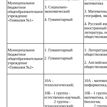
Муниципальное
математика
3. Социально-
бюджетное
экономический
3. Математик
общеобразовательное
география, э
учреждение
4. Гуманитарный
«Гимназия №1»
4. Русский яз
иностранный 
литература, и
обществозна
Муниципальное
1. Гуманитарный
1. Литература
бюджетное
обществозна
2. Гуманитарный
общеобразовательное
2. Английски
учреждение
обществозна
«Гимназия №2»
10А -
10А - математ
технологический;
информатика,
10Б - 1 группа -
10Б - 1 группа
естественно-научный,
математика, 
2 группа -
биология,
технологический;
2 группа