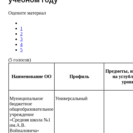
Оцените материал
1
2
3
4
5
(5 голосов)
Предметы, и
Наименование ОО
Профиль
на углуб
уров
Муниципальное
Универсальный
бюджетное
общеобразовательное
учреждение
«Средняя школа №1
им.А.В.
Войналовича»