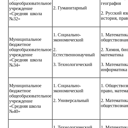
общеобразовательное
география
2. Гуманитарный
учреждение
2. Русский яз
«Средняя школа
история, пра
№32»
1. Социально-
1. Математик
Муниципальное
экономический
обществознан
бюджетное
общеобразовательное
2.
2. Химия, би
учреждение
Естественнонаучный
математика
«Средняя школа
3. Технологический
3. Математика
№34»
информатика
Муниципальное
1. Социально-
1. Обществоз
бюджетное
экономический
право, матем
общеобразовательное
2. Универсальный
2. Математик
учреждение
обществозна
«Средняя школа
№40»
1. Технологический
1. Математик