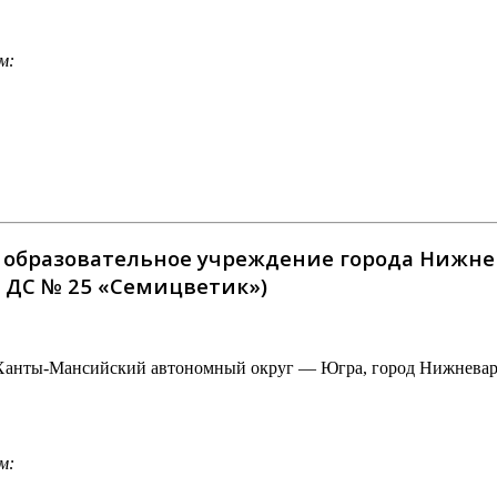
м:
бразовательное учреждение города Нижнев
 ДС № 25 «Семицветик»)
 Ханты-Мансийский автономный округ — Югра, город Нижневарто
м: