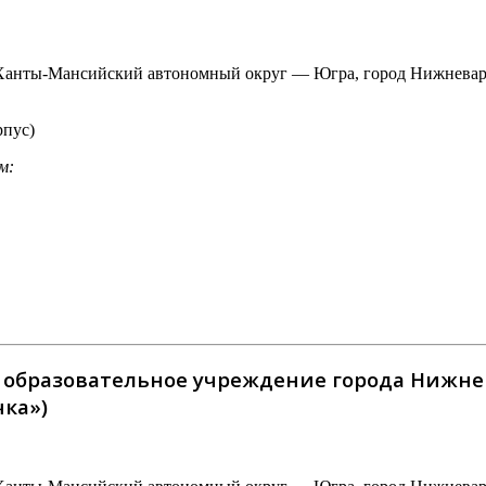
Ханты-Мансийский автономный округ — Югра, город Нижневартов
рпус)
м:
бразовательное учреждение города Нижнева
чка»)