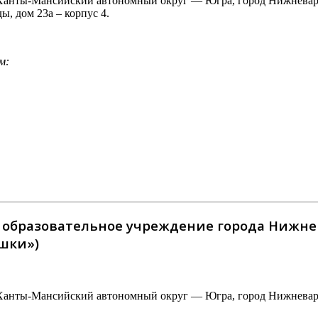
Ханты-Мансийский автономный округ — Югра, город Нижневартов
ды, дом 23а – корпус 4.
м:
образовательное учреждение города Нижнев
шки»)
Ханты-Мансийский автономный округ — Югра, город Нижневартов