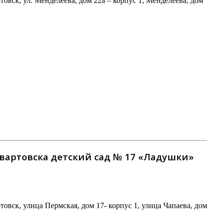
ск, ул. Менделеева, дом 22а – корпус 1; Менделеева, дом
артовска детский сад № 17 «Ладушки»
ск, улица Пермская, дом 17- корпус 1, улица Чапаева, дом