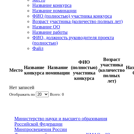
Название конкурса
Название номинации
ФИО (полностью) участника конкурса
Возраст участника (количество полных лет)
Название ОО
Название работы
ФИО, должность руководителя проекта
(полностью)
Файл
Возраст
ФИО
участника
Название
Название
(полностью)
Наз
Место
(количество
конкурса
номинации
участника
полных
конкурса
лет)
Нет записей
Отображать по
Всего: 0
Министерство науки и высшего образования
Российской Федерации
Минпросвещения России