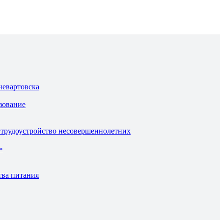
невартовска
зование
 трудоустройство несовершеннолетних
»
тва питания