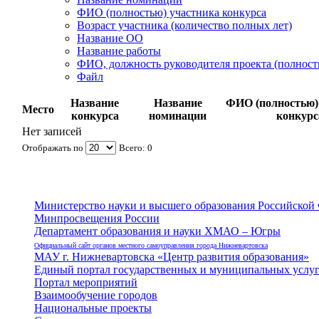
ФИО (полностью) участника конкурса
Возраст участника (количество полных лет)
Название ОО
Название работы
ФИО, должность руководителя проекта (полност
Файл
Название
Название
ФИО (полностью)
Место
конкурса
номинации
конкурс
Нет записей
Отображать по
Всего: 0
Министерство науки и высшего образования Российской
Минпросвещения России
Департамент образования и науки ХМАО – Югры
Официальный сайт органов местного самоуправления города Нижневартовска
МАУ г. Нижневартовска «Центр развития образования»
Единый портал государственных и муниципальных услу
Портал мероприятий
Взаимообучение городов
Национальные проекты