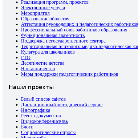
Реализация программ, проектов
Электронные услуги
Мероприятия
Образование обществу
Аттестация руководящих и педагогических работнико
Профессиональный союз работников образования
Функциональная грамотность
Поддержка негосударственного сектора
Территориальная психолого-медико-педагогическая к
Культура для школьников
ГТО
Десятилетие детства
Наставничество
Меры поддержки педагогических работников
Наши проекты
Белый список сайтов
Дистанционный методический сервис
Инфографика
Реестр документов
Видеоконференцсвязь
Блоги
Социологические опросы
Мультисайт