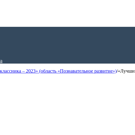
лассника – 2023» (область «Познавательное развитие»)
/
«Лучший