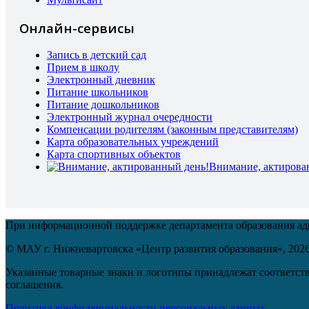
Онлайн-сервисы
Запись в детский сад
Прием в школу
Электронный дневник
Питание школьников
Питание дошкольников
Электронный журнал очередности
Компенсации родителям (законным представителям)
Карта образовательных учреждений
Карта спортивных объектов
Внимание, актирова
При информационной поддержке департамента образования а
© МАУ г. Нижневартовска «Центр развития образования»,
202
Указанные товарные знаки и логотипы принадлежат соответств
соглашения.
Политика конфиденциальности персональных данных