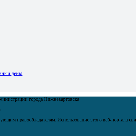
нный день!
дминистрации города Нижневартовска
6
ующим правообладателям. Использование этого веб-портала сви