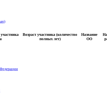
ью)
 участника
Возраст участника (количество
Название
На
а
полных лет)
ОО
р
 Федерации
г