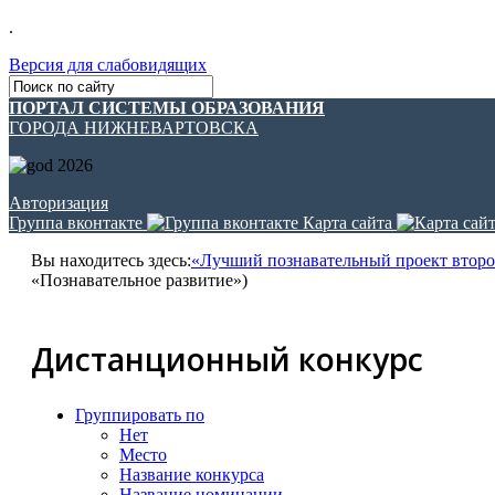
.
Версия для слабовидящих
ПОРТАЛ СИСТЕМЫ ОБРАЗОВАНИЯ
ГОРОДА НИЖНЕВАРТОВСКА
Авторизация
Группа вконтакте
Карта сайта
Вы находитесь здесь:
«Лучший познавательный проект второк
«Познавательное развитие»)
Дистанционный конкурс
Группировать по
Нет
Место
Название конкурса
Название номинации