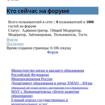
Кто сейчас на форуме
Всего пользователей в сети ::
0
пользователей и
1000
гостей на форуме
Статус:
Администратор
,
Общий Модератор
,
Модератор
,
Заблокирован
,
Пользователь
,
Гость
Форум
Последнее
Время создания страницы: 0.106 секунд
Форум
Министерство науки и высшего образования
Российской Федерации
Минпросвещения России
Департамент образования и науки ХМАО – Югры
Официальный сайт органов местного самоуправления города Нижневартовска
МАУ г. Нижневартовска «Центр развития
образования»
Единый портал государственных и
муниципальных услуг