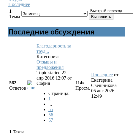
Последнее
1
Темы
Последние обсуждения
Благодарность за
труд...
Категория:
Отзывы и
предложения
Topic started 22
Последнее
от
апр 2016 12:07
от
Екатерина
562
114к
София
Свешникова
Ответов
Просм.
05 авг 2026
Страница:
12:49
1
...
55
56
57
1
Темы