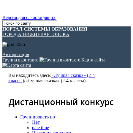
.
Версия для слабовидящих
ПОРТАЛ СИСТЕМЫ ОБРАЗОВАНИЯ
ГОРОДА НИЖНЕВАРТОВСКА
Авторизация
Группа вконтакте
Карта сайта
Вы находитесь здесь:
«Лучшая сказка» (2-4
классы)
/
«Лучшая сказка» (2-4 классы)
Дистанционный конкурс
Группировать по
Нет
date time
Название конкурса