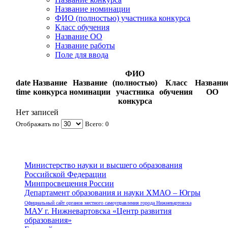
Название номинации
ФИО (полностью) участника конкурса
Класс обучения
Название ОО
Название работы
Поле для ввода
ФИО
date
Название
Название
(полностью)
Класс
Названи
time
конкурса
номинации
участника
обучения
ОО
конкурса
Нет записей
Отображать по
Всего: 0
Министерство науки и высшего образования
Российской Федерации
Минпросвещения России
Департамент образования и науки ХМАО – Югры
Официальный сайт органов местного самоуправления города Нижневартовска
МАУ г. Нижневартовска «Центр развития
образования»