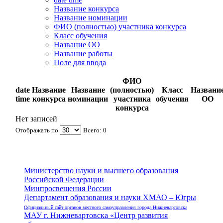
Название конкурса
Название номинации
ФИО (полностью) участника конкурса
Класс обучения
Название ОО
Название работы
Поле для ввода
ФИО
date
Название
Название
(полностью)
Класс
Названи
time
конкурса
номинации
участника
обучения
ОО
конкурса
Нет записей
Отображать по
Всего: 0
Министерство науки и высшего образования
Российской Федерации
Минпросвещения России
Департамент образования и науки ХМАО – Югры
Официальный сайт органов местного самоуправления города Нижневартовска
МАУ г. Нижневартовска «Центр развития