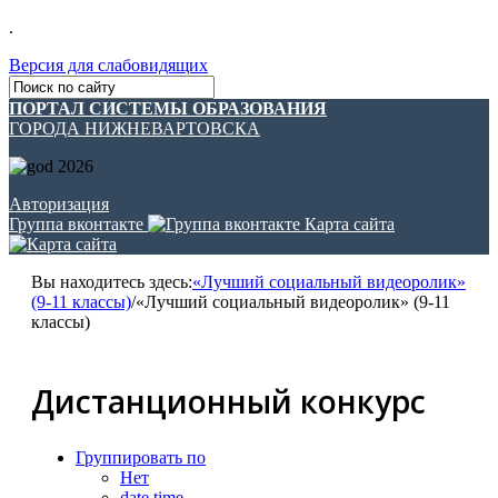
.
Версия для слабовидящих
ПОРТАЛ СИСТЕМЫ ОБРАЗОВАНИЯ
ГОРОДА НИЖНЕВАРТОВСКА
Авторизация
Группа вконтакте
Карта сайта
Вы находитесь здесь:
«Лучший социальный видеоролик»
(9-11 классы)
/
«Лучший социальный видеоролик» (9-11
классы)
Дистанционный конкурс
Группировать по
Нет
date time