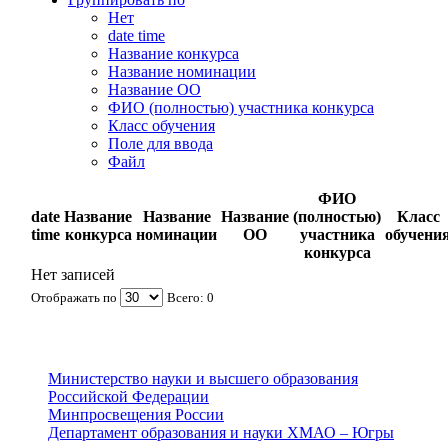
Нет
date time
Название конкурса
Название номинации
Название ОО
ФИО (полностью) участника конкурса
Класс обучения
Поле для ввода
Файл
ФИО
date
Название
Название
Название
(полностью)
Класс
time
конкурса
номинации
ОО
участника
обучени
конкурса
Нет записей
Отображать по
Всего: 0
Министерство науки и высшего образования
Российской Федерации
Минпросвещения России
Департамент образования и науки ХМАО – Югры