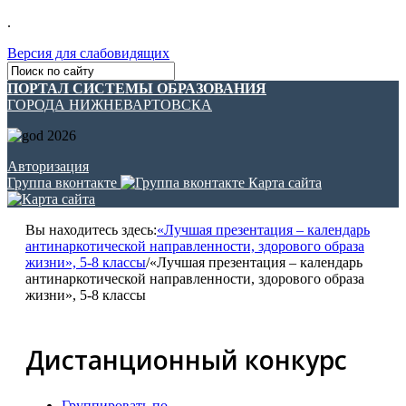
.
Версия для слабовидящих
ПОРТАЛ СИСТЕМЫ ОБРАЗОВАНИЯ
ГОРОДА НИЖНЕВАРТОВСКА
Авторизация
Группа вконтакте
Карта сайта
Вы находитесь здесь:
«Лучшая презентация – календарь
антинаркотической направленности, здорового образа
жизни», 5-8 классы
/
«Лучшая презентация – календарь
антинаркотической направленности, здорового образа
жизни», 5-8 классы
Дистанционный конкурс
Группировать по