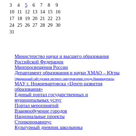
3
4
5
6
7
8
9
10
11
12
13
14
15
16
17
18
19
20
21
22
23
24
25
26
27
28
29
30
31
Министерство науки и высшего образования
Российской Федерации
Минпросвещения России
Департамент образования и науки ХМАО – Югры
Официальный сайт органов местного самоуправления города Нижневартовска
МАУ г. Нижневартовска «Центр развития
образования»
Единый портал государственных и
муниципальных услуг
Портал мероприятий
Взаимообучение городов
Национальные проекты
Стопкоронавирус
Культурный дневник школьника