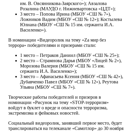
им. В. Овсянникова-Заярского»); Авзалова
Розалина (МАУДО г. Нижневартовска «ЦДТ»);
3 место – Попова Ирина (МБОУ «СШ № 7»),
Ложников Вадим (МБОУ «СШ № 12»); Костылева
Юлиана (МБОУ «СШ № 15 им. сержанта И.А.
Василенко»).
В номинации «Видеоролик на тему «Za мир без
террора» победителями и призерами стали:
1 место – Петраков Даниил (МБОУ «СШ № 25»);
2 место – Страмнова Дарья (МБОУ «Лицей № 2»),
Морозова Валерия (МБОУ «СШ № 15 им.
сержанта И.А. Василенко»);
3 место – Афанасьева Ксения (МБОУ «СШ № 42»),
Дубавченко Павел (МБОУ «СШ № 12»), Реутова
Ульяна (МБОУ «СШ № 7»).
Творческие работы победителей и призеров в
номинации «Рисунок на тему «STOP-терроризм»
войдут в буклет о вреде и опасности терроризма,
экстремизма и фейковых новостей.
Социальный видеоролик, занявший первое место, будет
транслироваться на телеканале «Самотлор» до 30 ноября