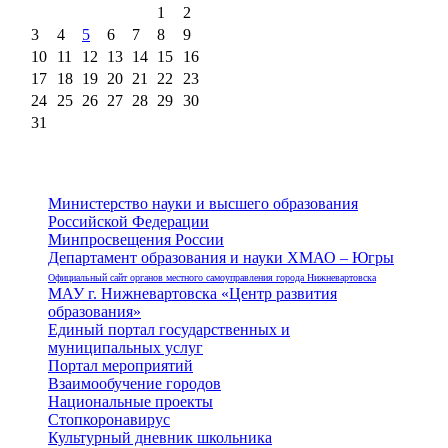
1
2
3
4
5
6
7
8
9
10
11
12
13
14
15
16
17
18
19
20
21
22
23
24
25
26
27
28
29
30
31
Министерство науки и высшего образования
Российской Федерации
Минпросвещения России
Департамент образования и науки ХМАО – Югры
Официальный сайт органов местного самоуправления города Нижневартовска
МАУ г. Нижневартовска «Центр развития
образования»
Единый портал государственных и
муниципальных услуг
Портал мероприятий
Взаимообучение городов
Национальные проекты
Стопкоронавирус
Культурный дневник школьника