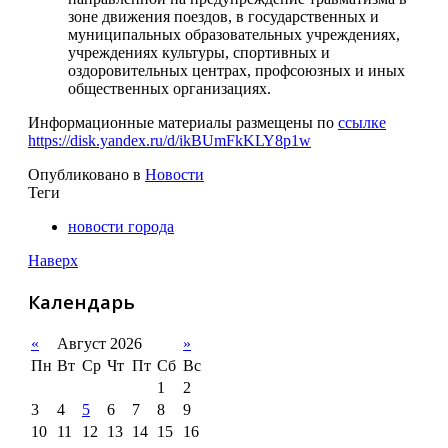
зоне движения поездов, в государственных и
муниципальных образовательных учреждениях,
учреждениях культуры, спортивных и
оздоровительных центрах, профсоюзных и иных
общественных организациях.
Информационные материалы размещены по
ссылке
https://disk.yandex.ru/d/ikBUmFkKLY8p1w
Опубликовано в
Новости
Теги
новости города
Наверх
Календарь
«
Август 2026
»
Пн
Вт
Ср
Чт
Пт
Сб
Вс
1
2
3
4
5
6
7
8
9
10
11
12
13
14
15
16