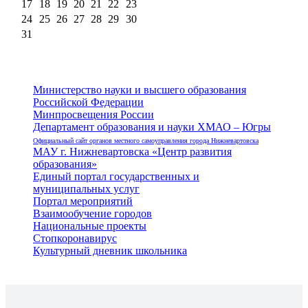
17
18
19
20
21
22
23
24
25
26
27
28
29
30
31
Министерство науки и высшего образования
Российской Федерации
Минпросвещения России
Департамент образования и науки ХМАО – Югры
Официальный сайт органов местного самоуправления города Нижневартовска
МАУ г. Нижневартовска «Центр развития
образования»
Единый портал государственных и
муниципальных услуг
Портал мероприятий
Взаимообучение городов
Национальные проекты
Стопкоронавирус
Культурный дневник школьника