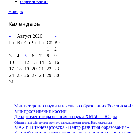
соревнования
Наверх
Календарь
«
Август 2026
»
Пн
Вт
Ср
Чт
Пт
Сб
Вс
1
2
3
4
5
6
7
8
9
10
11
12
13
14
15
16
17
18
19
20
21
22
23
24
25
26
27
28
29
30
31
Министерство науки и высшего образования Российской
Минпросвещения России
Департамент образования и науки ХМАО – Югры
Официальный сайт органов местного самоуправления города Нижневартовска
МАУ г. Нижневартовска «Центр развития образования»
Единый портал государственных и муниципальных услу