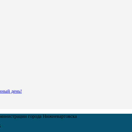
нный день!
дминистрации города Нижневартовска
6