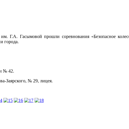
м. Г.А. Гасымовой прошли соревнования «Безопасное колес
и города.
и № 42.
а-Заярского, № 29, лицея.