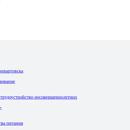
невартовска
зование
 трудоустройство несовершеннолетних
»
тва питания