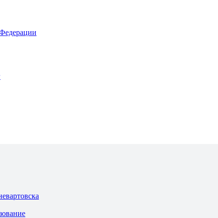
 Федерации
г
невартовска
зование