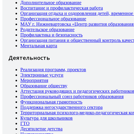
Дополнительное образование
Воспитание и профилактическая работа
Организация отдыха и оздоровления детей, временное
Профессиональное образование
МАУ г. Нижневартовска «Центр развития образования
Родительское образование
Профилактика и безопасность
Организация питания и общественный контроль качес
Ментальная карта
Деятельность
Реализация программ, проектов
Электронные услуги
Мероприятия
Образование обществу
Аттестация руководящих и педагогических работнико
Профессиональный союз работников образования
Функциональная грамотность
Поддержка негосударственного сектора
Территориальная психолого-медико-педагогическая к
Культура для школьников
ГТО
Десятилетие детства