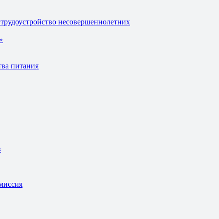
 трудоустройство несовершеннолетних
»
тва питания
в
омиссия