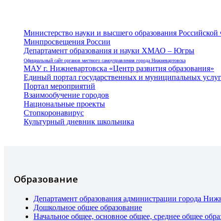
Министерство науки и высшего образования Российской
Минпросвещения России
Департамент образования и науки ХМАО – Югры
Официальный сайт органов местного самоуправления города Нижневартовска
МАУ г. Нижневартовска «Центр развития образования»
Единый портал государственных и муниципальных услу
Портал мероприятий
Взаимообучение городов
Национальные проекты
Стопкоронавирус
Культурный дневник школьника
Образование
Департамент образования администрации города Ниж
Дошкольное общее образование
Начальное общее, основное общее, среднее общее обра