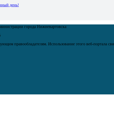
нный день!
дминистрации города Нижневартовска
6
ующим правообладателям. Использование этого веб-портала сви