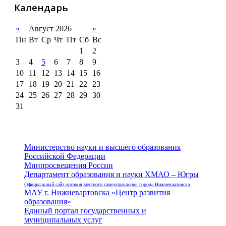
Календарь
«
Август 2026
»
Пн
Вт
Ср
Чт
Пт
Сб
Вс
1
2
3
4
5
6
7
8
9
10
11
12
13
14
15
16
17
18
19
20
21
22
23
24
25
26
27
28
29
30
31
Министерство науки и высшего образования
Российской Федерации
Минпросвещения России
Департамент образования и науки ХМАО – Югры
Официальный сайт органов местного самоуправления города Нижневартовска
МАУ г. Нижневартовска «Центр развития
образования»
Единый портал государственных и
муниципальных услуг