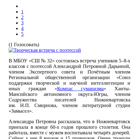
1
2
3
4
5
(1 Голосовать)
В МБОУ «СШ № 32» состоялась встреча учеников 5–8-х
классов с поэтессой Александрой Петровной Дарьиной,
членом Экспертного совета и Почётным членом
Региональной общественной организации «Союз
поддержки творческой и научной интеллигенции и
иных граждан «
Компас гуманизма
» Ханты-
Мансийского автономного округа-Югры, членом
Содружества писателей Нижневартовска
им. Н.П. Смирнова, членом литературной студии
«Замысел».
Александра Петровна рассказала, что в Нижневартовск
приехала в конце 60-х годов прошлого столетия. Она
работала, вместе с мужем воспитывала четырёх дочерей.
Сейчас у нее 8 внуков и 15 правнуков. Очень тронули