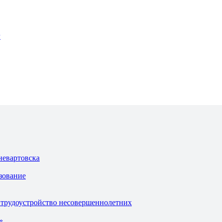
г
невартовска
зование
 трудоустройство несовершеннолетних
»