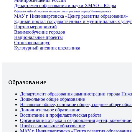
Минпросвещения России
Департамент образования и науки ХМАО – Югры
Официальный сайт органов местного самоуправления города Нижневартовска
МАУ г. Нижневартовска «Центр развития образования»
Единый портал государственных и муниципальных услу
Портал мероприятий
Взаимообучение городов
Национальные проекты
Стопкоронавирус
Культурный дневник школьника
Образование
Департамент образования администрации города Ниж
Дошкольное общее образование
Начальное общее, основное общее, среднее общее обра
Дополнительное образование
Воспитание и профилактическая работа
Организация отдыха и оздоровления детей, временное
Профессиональное образование
МАУ г. Нижневартовска «Центр развития образования