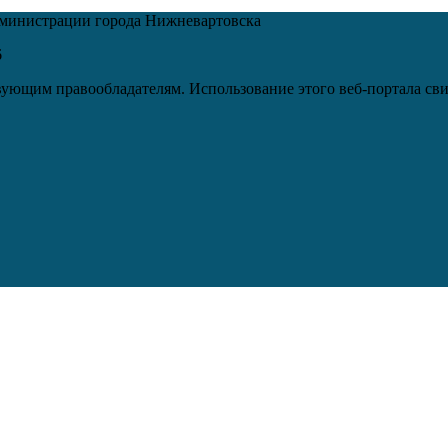
дминистрации города Нижневартовска
6
ующим правообладателям. Использование этого веб-портала сви