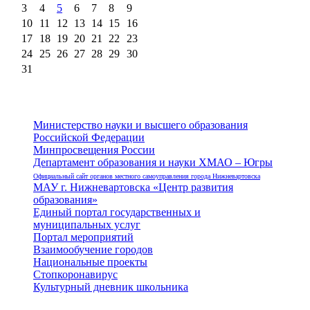
3
4
5
6
7
8
9
10
11
12
13
14
15
16
17
18
19
20
21
22
23
24
25
26
27
28
29
30
31
Министерство науки и высшего образования
Российской Федерации
Минпросвещения России
Департамент образования и науки ХМАО – Югры
Официальный сайт органов местного самоуправления города Нижневартовска
МАУ г. Нижневартовска «Центр развития
образования»
Единый портал государственных и
муниципальных услуг
Портал мероприятий
Взаимообучение городов
Национальные проекты
Стопкоронавирус
Культурный дневник школьника