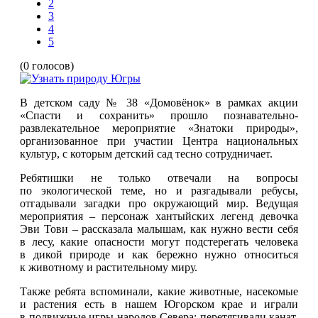
2
3
4
5
(0 голосов)
В детском саду № 38 «Домовёнок» в рамках акции
«Спасти и сохранить» прошло познавательно-
развлекательное мероприятие «Знатоки природы»,
организованное при участии Центра национальных
культур, с которым детский сад тесно сотрудничает.
Ребятишки не только отвечали на вопросы
по экологической теме, но и разгадывали ребусы,
отгадывали загадки про окружающий мир. Ведущая
мероприятия – персонаж хантыйских легенд девочка
Эви Тови – рассказала малышам, как нужно вести себя
в лесу, какие опасности могут подстерегать человека
в дикой природе и как бережно нужно относиться
к животному и растительному миру.
Также ребята вспоминали, какие животные, насекомые
и растения есть в нашем Югорском крае и играли
в подвижные игры народов Севера: перетягивали канат,