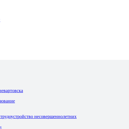
г
невартовска
зование
 трудоустройство несовершеннолетних
»