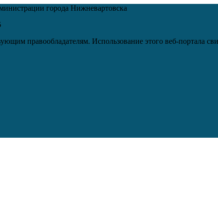
дминистрации города Нижневартовска
6
ующим правообладателям. Использование этого веб-портала сви