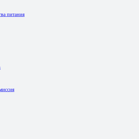
тва питания
в
омиссия