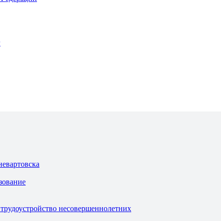
г
невартовска
зование
 трудоустройство несовершеннолетних