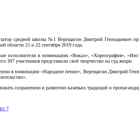
изатор средней школы №1 Верещагин Дмитрий Геннадьевич при
й области 21 и 22 сентября 2019 года.
ные исполнители в номинациях «Вокал», «Хореография», «Инс
сего 397 участников представили своё творчество на суд жюри.
епени в номинации «Народное пение», Верещагин Дмитрий Генн
нительство».
твовать сохранению и развитию казачьих традиций и пропагандир