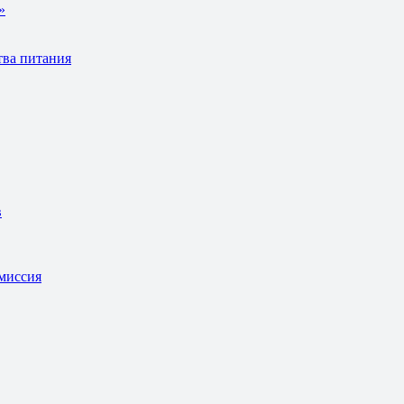
»
тва питания
в
омиссия