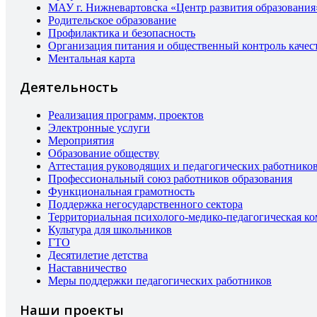
МАУ г. Нижневартовска «Центр развития образования
Родительское образование
Профилактика и безопасность
Организация питания и общественный контроль качес
Ментальная карта
Деятельность
Реализация программ, проектов
Электронные услуги
Мероприятия
Образование обществу
Аттестация руководящих и педагогических работнико
Профессиональный союз работников образования
Функциональная грамотность
Поддержка негосударственного сектора
Территориальная психолого-медико-педагогическая к
Культура для школьников
ГТО
Десятилетие детства
Наставничество
Меры поддержки педагогических работников
Наши проекты