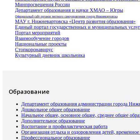
Минпросвещения России
Департамент образования и науки ХМАО – Югры
Официальный сайт органов местного самоуправления города Нижневартовска
МАУ г. Нижневартовска «Центр развития образования»
Единый портал государственных и муниципальных услу
Портал мероприятий
Взаимообучение городов
Национальные проекты
Стопкоронавирус
Культурный дневник школьника
Образование
Департамент образования администрации города Ниж
Дошкольное общее образование
Начальное общее, основное общее, среднее общее обра
Дополнительное образование
Воспитание и профилактическая работа
Организация отдыха и оздоровления детей, временное
Профессиональное образование