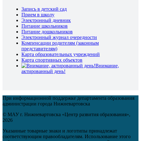
Запись в детский сад
Прием в школу
Электронный дневник
Питание школьников
Питание дошкольников
Электронный журнал очередности
Компенсации родителям (законным
представителям)
Карта образовательных учреждений
Карта спортивных объектов
Внимание,
актированный день!
При информационной поддержке департамента образования
администрации города Нижневартовска
© МАУ г. Нижневартовска «Центр развития образования»,
2026
Указанные товарные знаки и логотипы принадлежат
соответствующим правообладателям. Использование этого