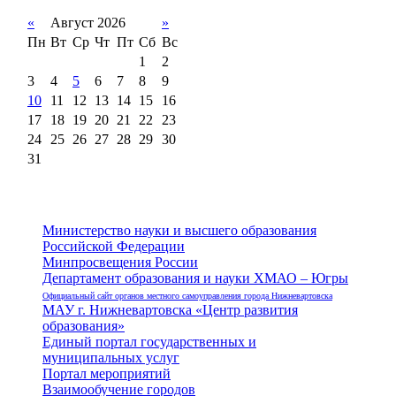
«
Август 2026
»
Пн
Вт
Ср
Чт
Пт
Сб
Вс
1
2
3
4
5
6
7
8
9
10
11
12
13
14
15
16
17
18
19
20
21
22
23
24
25
26
27
28
29
30
31
Министерство науки и высшего образования
Российской Федерации
Минпросвещения России
Департамент образования и науки ХМАО – Югры
Официальный сайт органов местного самоуправления города Нижневартовска
МАУ г. Нижневартовска «Центр развития
образования»
Единый портал государственных и
муниципальных услуг
Портал мероприятий
Взаимообучение городов