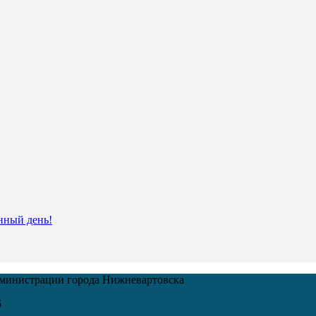
нный день!
дминистрации города Нижневартовска
6