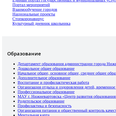
Единый портал государственных и муниципальных услу
Портал мероприятий
Взаимообучение городов
Национальные проекты
Стопкоронавирус
Культурный дневник школьника
Образование
Департамент образования администрации города Ниж
Дошкольное общее образование
Начальное общее, основное общее, среднее общее обра
Дополнительное образование
Воспитание и профилактическая работа
Организация отдыха и оздоровления детей, временное
Профессиональное образование
МАУ г. Нижневартовска «Центр развития образования
Родительское образование
Профилактика и безопасность
Организация питания и общественный контроль качес
Ментальная карта