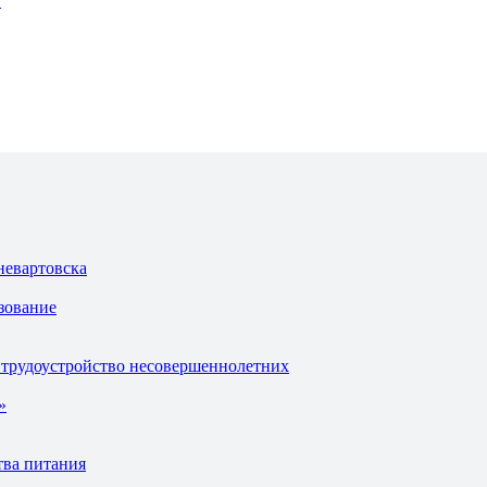
г
невартовска
зование
 трудоустройство несовершеннолетних
»
тва питания