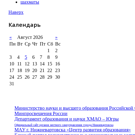
шахматы
Наверх
Календарь
«
Август 2026
»
Пн
Вт
Ср
Чт
Пт
Сб
Вс
1
2
3
4
5
6
7
8
9
10
11
12
13
14
15
16
17
18
19
20
21
22
23
24
25
26
27
28
29
30
31
Министерство науки и высшего образования Российской
Минпросвещения России
Департамент образования и науки ХМАО – Югры
Официальный сайт органов местного самоуправления города Нижневартовска
МАУ г. Нижневартовска «Центр развития образования»