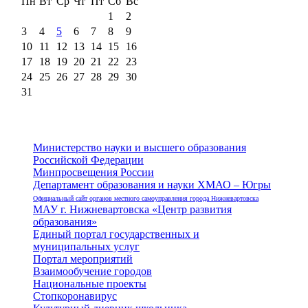
Пн
Вт
Ср
Чт
Пт
Сб
Вс
1
2
3
4
5
6
7
8
9
10
11
12
13
14
15
16
17
18
19
20
21
22
23
24
25
26
27
28
29
30
31
Министерство науки и высшего образования
Российской Федерации
Минпросвещения России
Департамент образования и науки ХМАО – Югры
Официальный сайт органов местного самоуправления города Нижневартовска
МАУ г. Нижневартовска «Центр развития
образования»
Единый портал государственных и
муниципальных услуг
Портал мероприятий
Взаимообучение городов
Национальные проекты
Стопкоронавирус