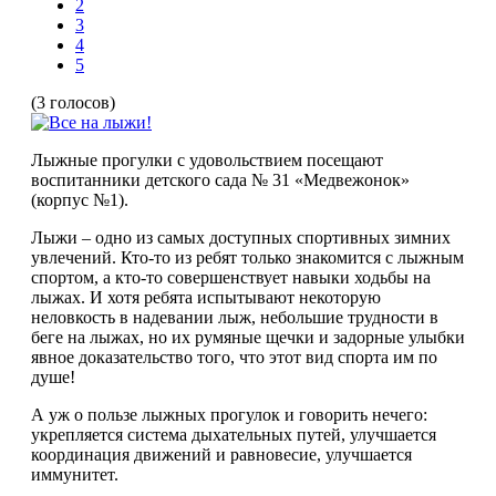
2
3
4
5
(3 голосов)
Лыжные прогулки с удовольствием посещают
воспитанники детского сада № 31 «Медвежонок»
(корпус №1).
Лыжи – одно из самых доступных спортивных зимних
увлечений. Кто-то из ребят только знакомится с лыжным
спортом, а кто-то совершенствует навыки ходьбы на
лыжах. И хотя ребята испытывают некоторую
неловкость в надевании лыж, небольшие трудности в
беге на лыжах, но их румяные щечки и задорные улыбки
явное доказательство того, что этот вид спорта им по
душе!
А уж о пользе лыжных прогулок и говорить нечего:
укрепляется система дыхательных путей, улучшается
координация движений и равновесие, улучшается
иммунитет.